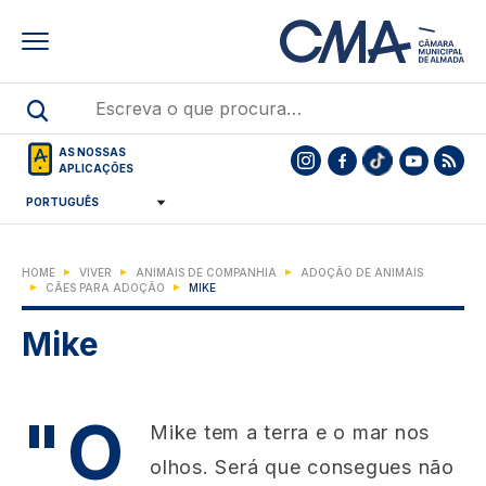
Skip
to
main
content
AS NOSSAS
APLICAÇÕES
HOME
VIVER
ANIMAIS DE COMPANHIA
ADOÇÃO DE ANIMAIS
CÃES PARA ADOÇÃO
MIKE
Mike
"O
Mike tem a terra e o mar nos
olhos. Será que consegues não