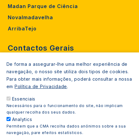
Madan Parque de Ciência
Novalmadavelha
ArribaTejo
Contactos Gerais
De forma a assegurar-lhe uma melhor experiência de
212 724 000
navegação, o nosso site utiliza dois tipos de cookies.
800206770 (gratuito rede fixa)
Para obter mais informações, poderá consultar a nossa
em
Política de Privacidade
.
Contacte-nos
Essenciais
Espaços de atendimento
Necessários para o funcionamento do site, não implicam
Livro Amarelo
qualquer recolha dos seus dados.
Analytics
Permitem que a CMA recolha dados anónimos sobre a sua
navegação, pare efeitos estatísticos.