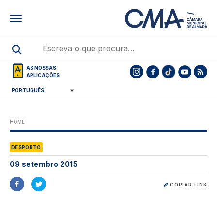
Skip
to
main
content
AS NOSSAS
APLICAÇÕES
HOME
DESPORTO
09 setembro 2015
COPIAR LINK