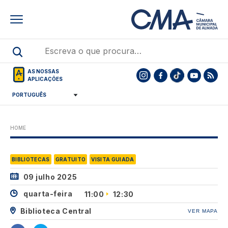
Skip
to
main
content
AS NOSSAS
APLICAÇÕES
HOME
BIBLIOTECAS
GRATUITO
VISITA GUIADA
09 julho 2025
quarta-feira
11:00
12:30
Biblioteca Central
VER MAPA