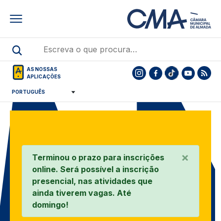
Skip
to
main
content
AS NOSSAS
APLICAÇÕES
×
Terminou o prazo para inscrições
online. Será possível a inscrição
presencial, nas atividades que
ainda tiverem vagas. Até
domingo!