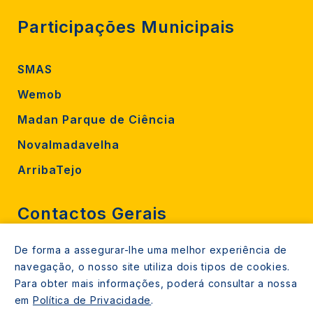
Participações Municipais
SMAS
Wemob
Madan Parque de Ciência
Novalmadavelha
ArribaTejo
Contactos Gerais
De forma a assegurar-lhe uma melhor experiência de
212 724 000
navegação, o nosso site utiliza dois tipos de cookies.
800206770 (gratuito rede fixa)
Para obter mais informações, poderá consultar a nossa
em
Política de Privacidade
.
Contacte-nos