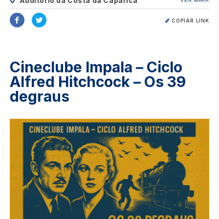
Auditório da Costa da Caparica
VER MAPA
COPIAR LINK
Cineclube Impala – Ciclo
Alfred Hitchcock – Os 39
degraus
Image