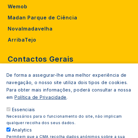
Wemob
Madan Parque de Ciência
Novalmadavelha
ArribaTejo
Contactos Gerais
De forma a assegurar-lhe uma melhor experiência de
212 724 000
navegação, o nosso site utiliza dois tipos de cookies.
800206770 (gratuito rede fixa)
Para obter mais informações, poderá consultar a nossa
em
Política de Privacidade
.
Contacte-nos
Essenciais
Espaços de atendimento
Necessários para o funcionamento do site, não implicam
Livro Amarelo
qualquer recolha dos seus dados.
Analytics
Permitem que a CMA recolha dados anónimos sobre a sua