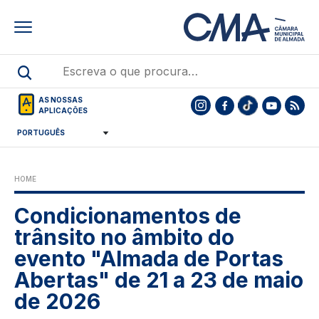
Skip
to
main
content
AS NOSSAS
APLICAÇÕES
HOME
Condicionamentos de
trânsito no âmbito do
evento "Almada de Portas
Abertas" de 21 a 23 de maio
de 2026