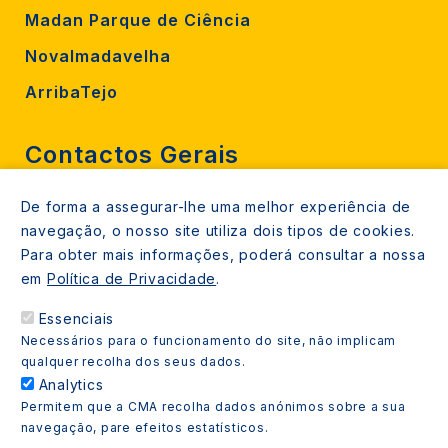
Madan Parque de Ciência
Novalmadavelha
ArribaTejo
Contactos Gerais
De forma a assegurar-lhe uma melhor experiência de
212 724 000
navegação, o nosso site utiliza dois tipos de cookies.
800206770 (gratuito rede fixa)
Para obter mais informações, poderá consultar a nossa
em
Política de Privacidade
.
Contacte-nos
Essenciais
Espaços de atendimento
Necessários para o funcionamento do site, não implicam
Livro Amarelo
qualquer recolha dos seus dados.
Analytics
Permitem que a CMA recolha dados anónimos sobre a sua
navegação, pare efeitos estatísticos.