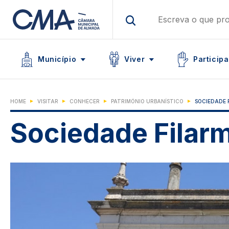
Skip
to
main
Main navigation
content
Icon
Icon
Icon
Município
Viver
Participa
HOME
VISITAR
CONHECER
PATRIMÓNIO URBANÍSTICO
SOCIEDADE 
Sociedade Filarm