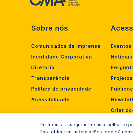
Sobre nós
Acess
Comunicados de Imprensa
Eventos
Identidade Corporativa
Notícias
Diretório
Pergunt
Transparência
Projeto
Política de privacidade
Publica
Acessibilidade
Newslet
Criar oc
Recruta
De forma a assegurar-lhe uma melhor exper
Para obter mais informações, poderá cons