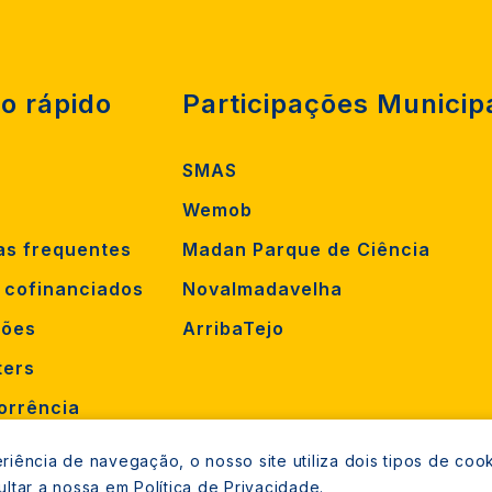
o rápido
Participações Municip
SMAS
Wemob
as frequentes
Madan Parque de Ciência
s cofinanciados
Novalmadavelha
ções
ArribaTejo
ters
orrência
mento
iência de navegação, o nosso site utiliza dois tipos de cook
ultar a nossa em
Política de Privacidade
.