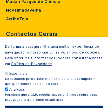
Madan Parque de Ciência
Novalmadavelha
ArribaTejo
Contactos Gerais
De forma a assegurar-lhe uma melhor experiência de
212 724 000
navegação, o nosso site utiliza dois tipos de cookies.
800206770 (gratuito rede fixa)
Para obter mais informações, poderá consultar a nossa
em
Política de Privacidade
.
Contacte-nos
Essenciais
Espaços de atendimento
Necessários para o funcionamento do site, não implicam
Livro Amarelo
qualquer recolha dos seus dados.
Analytics
Permitem que a CMA recolha dados anónimos sobre a sua
navegação, pare efeitos estatísticos.