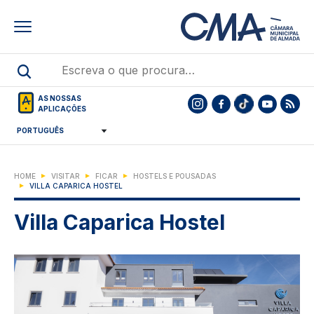
Skip
to
main
content
AS NOSSAS
APLICAÇÕES
HOME
VISITAR
FICAR
HOSTELS E POUSADAS
VILLA CAPARICA HOSTEL
Villa Caparica Hostel