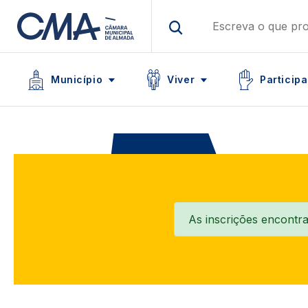
Skip
to
main
Main navigation
content
Icon
Icon
Icon
Município
Viver
Participa
As inscrições encontr