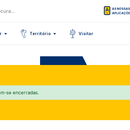
AS NOSSAS
APLICAÇÕ
Icon
Icon
r
Território
Visitar
am-se encerradas.