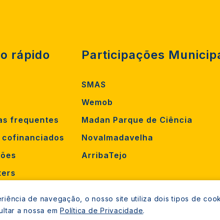
o rápido
Participações Municip
SMAS
Wemob
as frequentes
Madan Parque de Ciência
s cofinanciados
Novalmadavelha
ções
ArribaTejo
ters
orrência
iência de navegação, o nosso site utiliza dois tipos de cook
mento
ultar a nossa em
Política de Privacidade
.