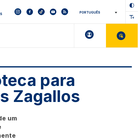
ES
oteca para
os Zagallos
 de um
e
mente