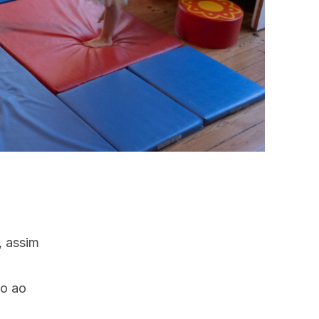
, assim
so ao