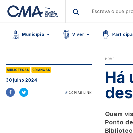
Skip
to
main
Main navigation
content
Icon
Icon
Icon
Município
Viver
Participa
HOME
BIBLIOTECAS
CRIANÇAS
Há 
30 julho 2024
des
COPIAR LINK
Quem vis
Ponto de
Bibliote