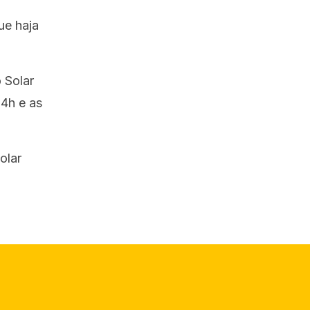
ue haja
 Solar
14h e as
olar