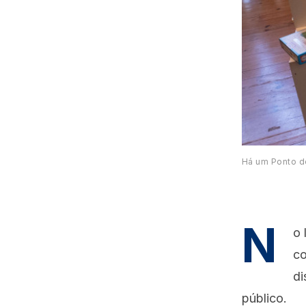
Há um Ponto de
N
o 
co
di
público.