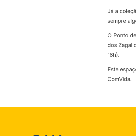
Já a coleçã
sempre alg
O Ponto de
dos Zagallo
18h).
Este espaço
ComVida.