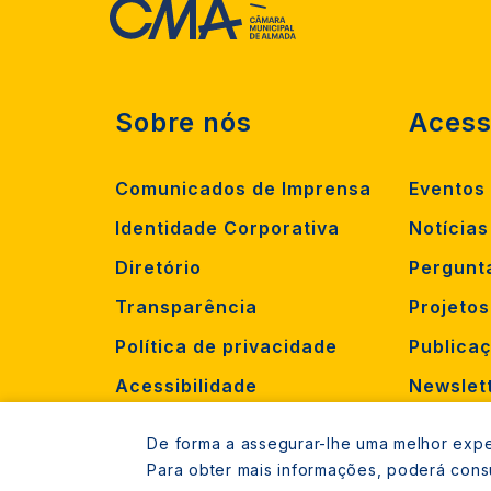
Sobre nós
Acess
Comunicados de Imprensa
Eventos
Identidade Corporativa
Notícias
Diretório
Pergunt
Transparência
Projeto
Política de privacidade
Publica
Acessibilidade
Newslet
Criar oc
De forma a assegurar-lhe uma melhor exper
Recruta
Para obter mais informações, poderá cons