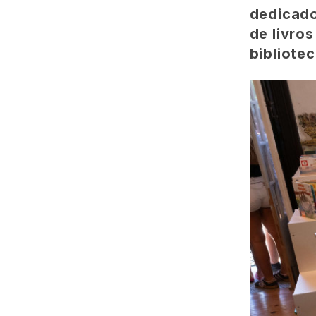
dedicado
de livro
bibliotec
Image