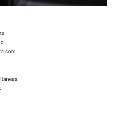
re
ão
eto com
ultâneas
s