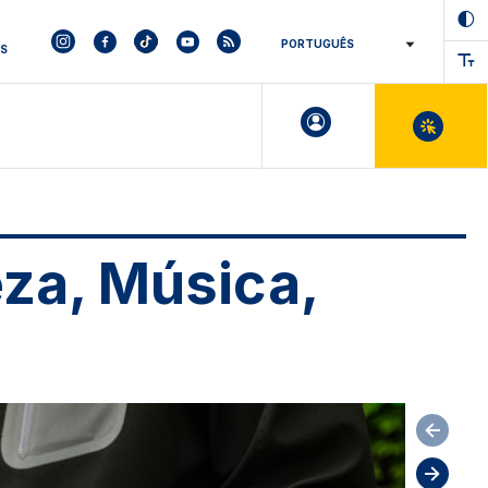
ES
eza, Música,