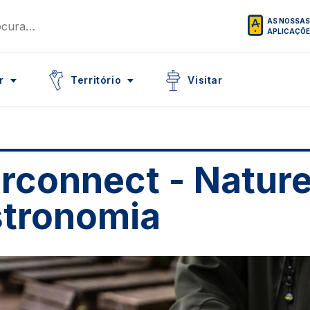
AS NOSSAS
APLICAÇÕ
Icon
Icon
r
Território
Visitar
erconnect - Natur
tronomia