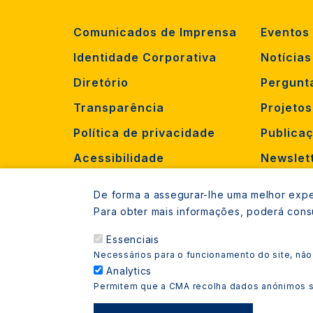
Comunicados de Imprensa
Eventos
Identidade Corporativa
Notícias
Diretório
Pergunt
Transparência
Projeto
Política de privacidade
Publica
Acessibilidade
Newslet
Criar oc
De forma a assegurar-lhe uma melhor exper
Recruta
Para obter mais informações, poderá cons
Essenciais
Necessários para o funcionamento do site, não
Analytics
Permitem que a CMA recolha dados anónimos so