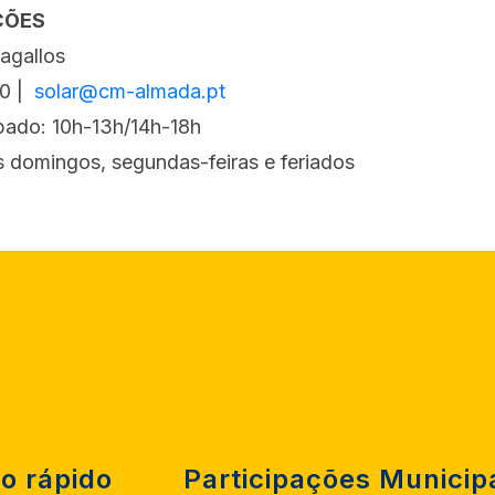
ÇÕES
agallos
00 |
solar@cm-almada.pt
bado: 10h-13h/14h-18h
s domingos, segundas-feiras e feriados
o rápido
Participações Municip