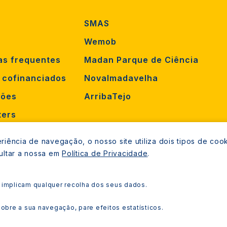
SMAS
Wemob
as frequentes
Madan Parque de Ciência
s cofinanciados
Novalmadavelha
ções
ArribaTejo
ters
orrência
iência de navegação, o nosso site utiliza dois tipos de cook
mento
ultar a nossa em
Política de Privacidade
.
 implicam qualquer recolha dos seus dados.
Copyright © 2021 
bre a sua navegação, pare efeitos estatísticos.