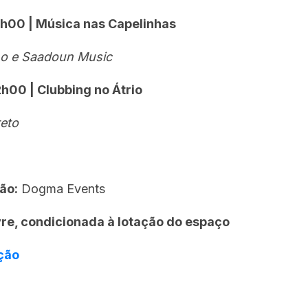
8h00 | Música nas Capelinhas
ho e Saadoun Music
h00 | Clubbing no Átrio
reto
ão:
Dogma Events
vre, condicionada à lotação do espaço
ção