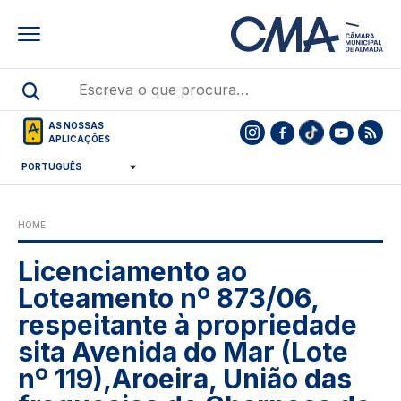
Skip
to
main
content
AS NOSSAS
APLICAÇÕES
HOME
Licenciamento ao
Loteamento nº 873/06,
respeitante à propriedade
sita Avenida do Mar (Lote
nº 119),Aroeira, União das