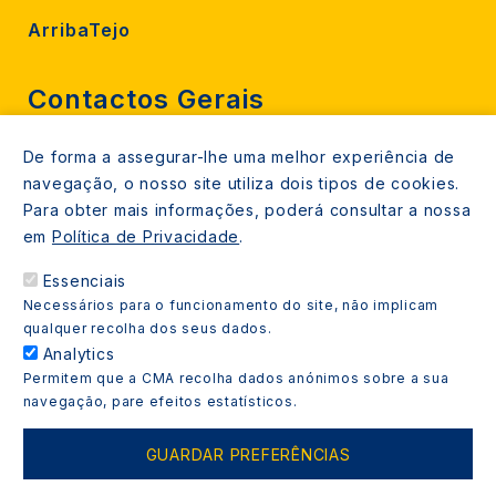
ArribaTejo
Contactos Gerais
De forma a assegurar-lhe uma melhor experiência de
212 724 000
navegação, o nosso site utiliza dois tipos de cookies.
800206770 (gratuito rede fixa)
Para obter mais informações, poderá consultar a nossa
em
Política de Privacidade
.
Contacte-nos
Essenciais
Espaços de atendimento
Necessários para o funcionamento do site, não implicam
Livro Amarelo
qualquer recolha dos seus dados.
Analytics
Permitem que a CMA recolha dados anónimos sobre a sua
navegação, pare efeitos estatísticos.
Copyright © 2021 Almada Informa. Todos os direitos
GUARDAR PREFERÊNCIAS
reservados.