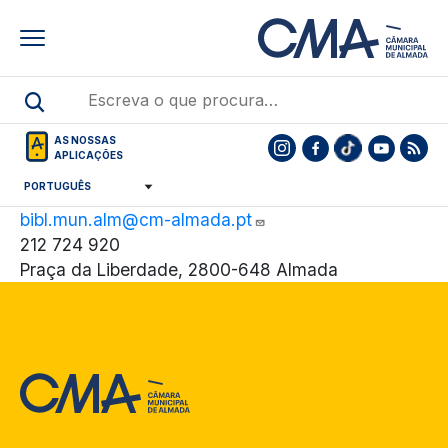
Skip
to
main
content
AS NOSSAS
APLICAÇÕES
bibl.mun.alm@cm-almada.pt
212 724 920
Praça da Liberdade, 2800-648 Almada