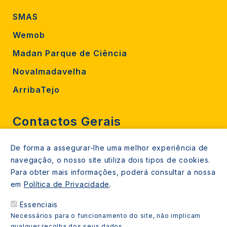
SMAS
Wemob
Madan Parque de Ciência
Novalmadavelha
ArribaTejo
Contactos Gerais
De forma a assegurar-lhe uma melhor experiência de
212 724 000
navegação, o nosso site utiliza dois tipos de cookies.
800206770 (gratuito rede fixa)
Para obter mais informações, poderá consultar a nossa
em
Política de Privacidade
.
Contacte-nos
Essenciais
Espaços de atendimento
Necessários para o funcionamento do site, não implicam
Livro Amarelo
qualquer recolha dos seus dados.