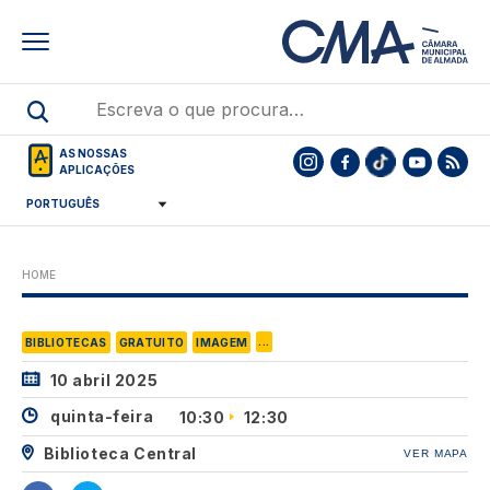
Skip
to
main
content
AS NOSSAS
APLICAÇÕES
HOME
...
BIBLIOTECAS
GRATUITO
IMAGEM
10 abril 2025
quinta-feira
10:30
12:30
Biblioteca Central
VER MAPA