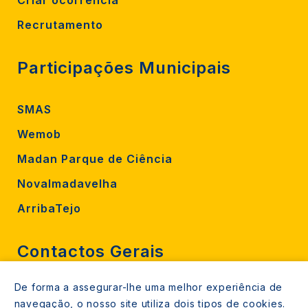
Criar ocorrência
Recrutamento
Participações Municipais
SMAS
Wemob
Madan Parque de Ciência
Novalmadavelha
ArribaTejo
Contactos Gerais
De forma a assegurar-lhe uma melhor experiência de
212 724 000
navegação, o nosso site utiliza dois tipos de cookies.