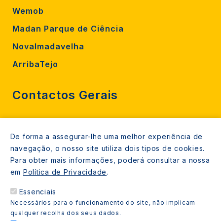
Wemob
Madan Parque de Ciência
Novalmadavelha
ArribaTejo
Contactos Gerais
212 724 000
De forma a assegurar-lhe uma melhor experiência de
800206770 (gratuito rede fixa)
navegação, o nosso site utiliza dois tipos de cookies.
Contacte-nos
Para obter mais informações, poderá consultar a nossa
em
Política de Privacidade
.
Espaços de atendimento
Essenciais
Livro Amarelo
Necessários para o funcionamento do site, não implicam
qualquer recolha dos seus dados.