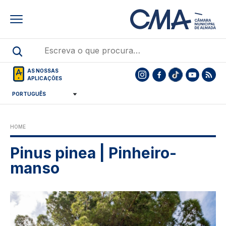
Skip
to
main
content
AS NOSSAS
APLICAÇÕES
HOME
Pinus pinea | Pinheiro-
manso