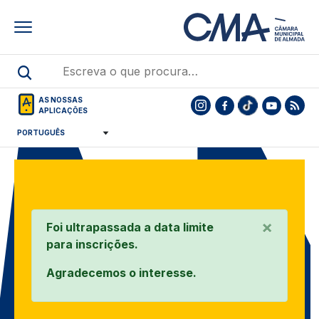
Skip
to
main
content
AS NOSSAS
APLICAÇÕES
×
Foi ultrapassada a data limite
para inscrições.
Agradecemos o interesse.