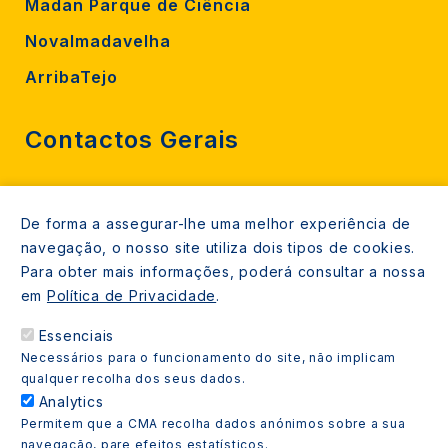
Madan Parque de Ciência
Novalmadavelha
ArribaTejo
Contactos Gerais
212 724 000
De forma a assegurar-lhe uma melhor experiência de
800206770 (gratuito rede fixa)
navegação, o nosso site utiliza dois tipos de cookies.
Contacte-nos
Para obter mais informações, poderá consultar a nossa
em
Política de Privacidade
.
Espaços de atendimento
Essenciais
Livro Amarelo
Necessários para o funcionamento do site, não implicam
qualquer recolha dos seus dados.
Analytics
Permitem que a CMA recolha dados anónimos sobre a sua
navegação, pare efeitos estatísticos.