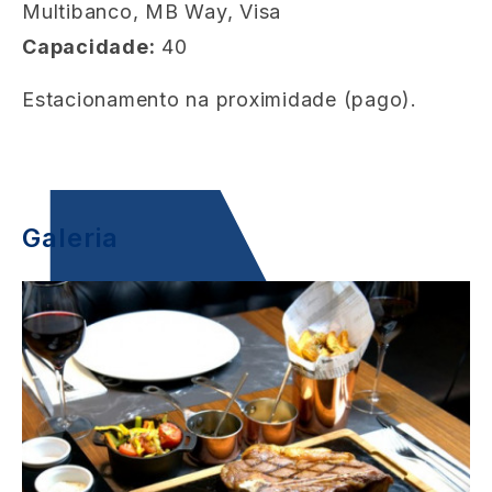
Multibanco, MB Way, Visa
Capacidade:
40
Estacionamento na proximidade (pago).
Galeria
Image
I