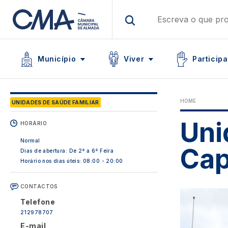
Skip
to
main
Main navigation
content
Icon
Icon
Icon
Município
Viver
Participa
HOME
UNIDADES DE SAÚDE FAMILIAR
Uni
HORÁRIO
Normal
Cap
Dias de abertura: De 2ª a 6ª Feira
Horário nos dias úteis: 08:00 - 20:00
CONTACTOS
Image
Telefone
212978707
E-mail