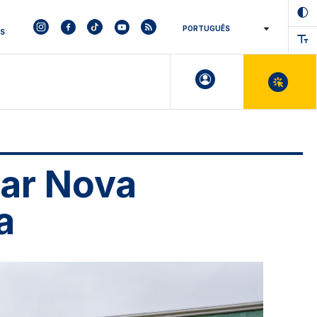
ES
iar Nova
a