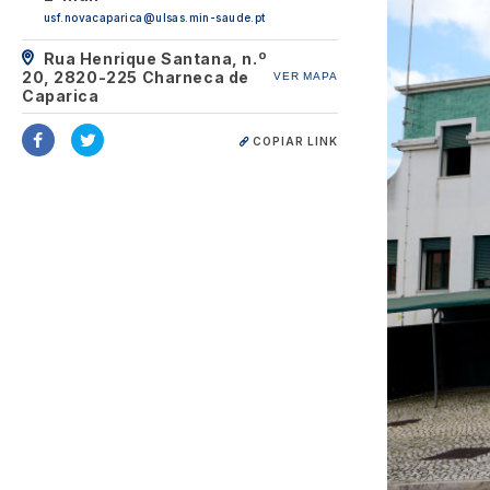
usf.novacaparica@ulsas.min-saude.pt
Rua Henrique Santana, n.º
20, 2820-225 Charneca de
VER MAPA
Caparica
COPIAR LINK