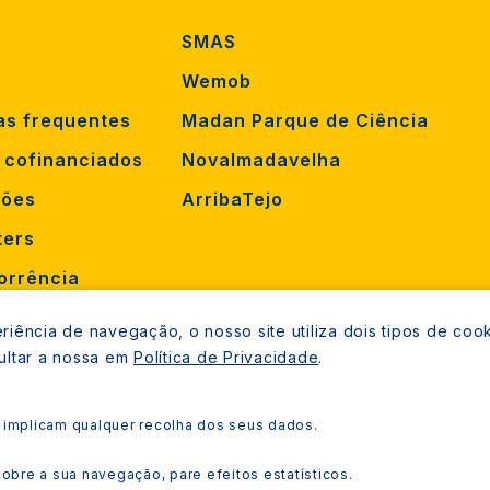
SMAS
Wemob
as frequentes
Madan Parque de Ciência
s cofinanciados
Novalmadavelha
ções
ArribaTejo
ters
orrência
mento
iência de navegação, o nosso site utiliza dois tipos de cook
ultar a nossa em
Política de Privacidade
.
 implicam qualquer recolha dos seus dados.
Copyright © 2021 
bre a sua navegação, pare efeitos estatísticos.