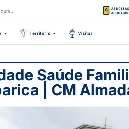
AS NOSSAS
APLICAÇÕ
Icon
Icon
r
Território
Visitar
dade Saúde Famil
arica | CM Almad