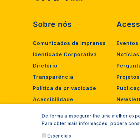
Sobre nós
Acess
Comunicados de Imprensa
Eventos
Identidade Corporativa
Notícias
Diretório
Pergunt
Transparência
Projeto
Política de privacidade
Publica
Acessibilidade
Newslet
Criar oc
De forma a assegurar-lhe uma melhor exper
Recruta
Para obter mais informações, poderá cons
Essenciais