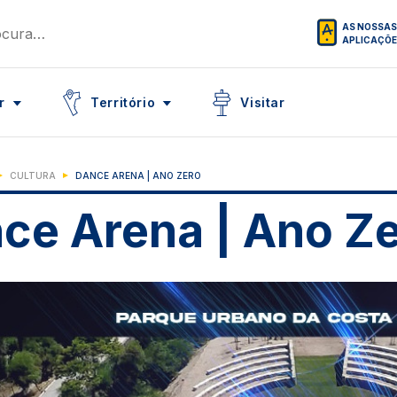
AS NOSSAS
APLICAÇÕ
Icon
Icon
r
Território
Visitar
CULTURA
DANCE ARENA | ANO ZERO
ce Arena | Ano Z