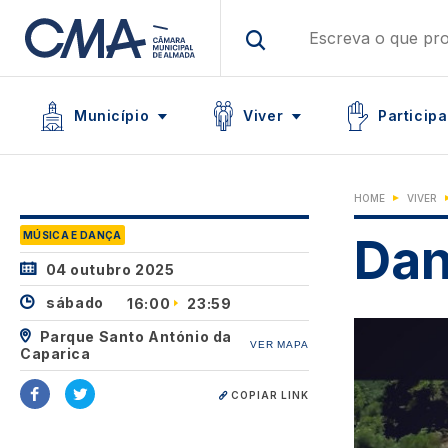
Skip
to
main
Main navigation
content
Icon
Icon
Icon
Município
Viver
Participa
HOME
VIVER
MÚSICA E DANÇA
Dan
04 outubro 2025
sábado
16:00
23:59
Image
Parque Santo António da
VER MAPA
Caparica
COPIAR LINK