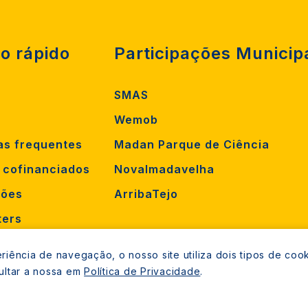
o rápido
Participações Municip
SMAS
Wemob
as frequentes
Madan Parque de Ciência
s cofinanciados
Novalmadavelha
ções
ArribaTejo
ters
orrência
iência de navegação, o nosso site utiliza dois tipos de cook
mento
ultar a nossa em
Política de Privacidade
.