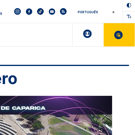
ES
ero