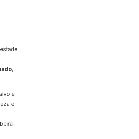
pestade
,
bado
,
sivo e
reza e
beira-