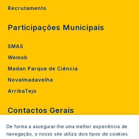
Recrutamento
Participações Municipais
SMAS
Wemob
Madan Parque de Ciência
Novalmadavelha
ArribaTejo
Contactos Gerais
De forma a assegurar-lhe uma melhor experiência de
212 724 000
navegação, o nosso site utiliza dois tipos de cookies.