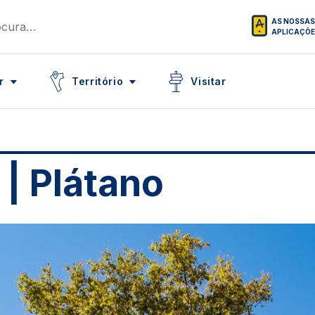
AS NOSSAS
APLICAÇÕ
Icon
Icon
r
Território
Visitar
 | Plátano