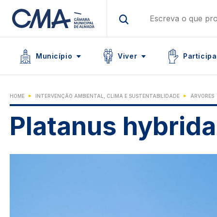
Skip
to
main
Main navigation
content
Icon
Icon
Icon
Município
Viver
Participa
HOME
INTERVENÇÃO AMBIENTAL, CLIMA E SUSTENTABILIDADE
ÁRVORES
Platanus hybrida