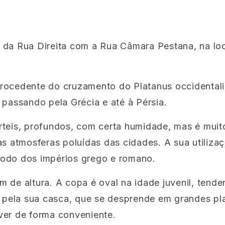
 da Rua Direita com a Rua Câmara Pestana, na loc
ocedente do cruzamento do Platanus occidentalis 
 passando pela Grécia e até à Pérsia.
férteis, profundos, com certa humidade, mas é mui
as atmosferas poluídas das cidades. A sua utiliz
íodo dos impérios grego e romano.
m de altura. A copa é oval na idade juvenil, tend
 pela sua casca, que se desprende em grandes plac
ver de forma conveniente.