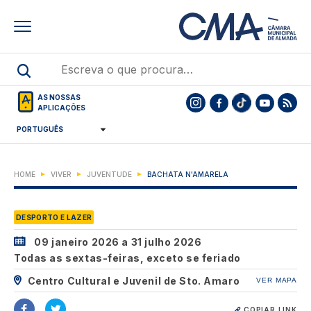
Skip
to
main
content
AS NOSSAS
APLICAÇÕES
HOME
VIVER
JUVENTUDE
BACHATA N'AMARELA
DESPORTO E LAZER
09 janeiro 2026
a
31 julho 2026
Todas as sextas-feiras, exceto se feriado
Centro Cultural e Juvenil de Sto. Amaro
VER MAPA
COPIAR LINK