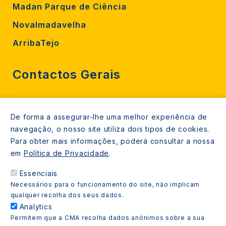
Madan Parque de Ciência
Novalmadavelha
ArribaTejo
Contactos Gerais
212 724 000
De forma a assegurar-lhe uma melhor experiência de
800206770 (gratuito rede fixa)
navegação, o nosso site utiliza dois tipos de cookies.
Contacte-nos
Para obter mais informações, poderá consultar a nossa
em
Política de Privacidade
.
Espaços de atendimento
Essenciais
Livro Amarelo
Necessários para o funcionamento do site, não implicam
qualquer recolha dos seus dados.
Analytics
Permitem que a CMA recolha dados anónimos sobre a sua