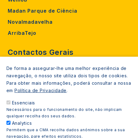
Madan Parque de Ciência
Novalmadavelha
ArribaTejo
Contactos Gerais
De forma a assegurar-lhe uma melhor experiência de
212 724 000
navegação, o nosso site utiliza dois tipos de cookies.
800206770 (gratuito rede fixa)
Para obter mais informações, poderá consultar a nossa
em
Política de Privacidade
.
Contacte-nos
Essenciais
Espaços de atendimento
Necessários para o funcionamento do site, não implicam
Livro Amarelo
qualquer recolha dos seus dados.
Analytics
Permitem que a CMA recolha dados anónimos sobre a sua
navegação, pare efeitos estatísticos.