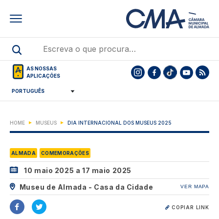
Skip
to
main
content
AS NOSSAS
APLICAÇÕES
HOME
MUSEUS
DIA INTERNACIONAL DOS MUSEUS 2025
ALMADA
COMEMORAÇÕES
10 maio 2025
a
17 maio 2025
Museu de Almada - Casa da Cidade
VER MAPA
COPIAR LINK