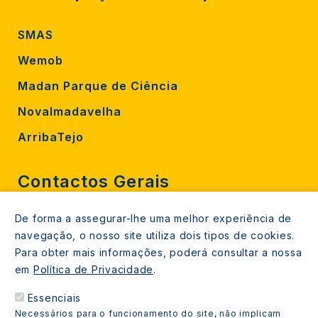
SMAS
Wemob
Madan Parque de Ciência
Novalmadavelha
ArribaTejo
Contactos Gerais
De forma a assegurar-lhe uma melhor experiência de
212 724 000
navegação, o nosso site utiliza dois tipos de cookies.
800206770 (gratuito rede fixa)
Para obter mais informações, poderá consultar a nossa
em
Política de Privacidade
.
Contacte-nos
Essenciais
Espaços de atendimento
Necessários para o funcionamento do site, não implicam