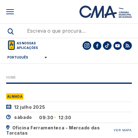
Skip
to
main
content
AS NOSSAS
APLICAÇÕES
HOME
ALMADA
12 julho 2025
sábado
09:30
12:30
Oficina Ferramenteca - Mercado das
VER MAPA
Torcatas