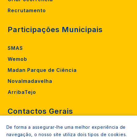
Recrutamento
Participações Municipais
SMAS
Wemob
Madan Parque de Ciência
Novalmadavelha
ArribaTejo
Contactos Gerais
De forma a assegurar-lhe uma melhor experiência de
212 724 000
navegação, o nosso site utiliza dois tipos de cookies.