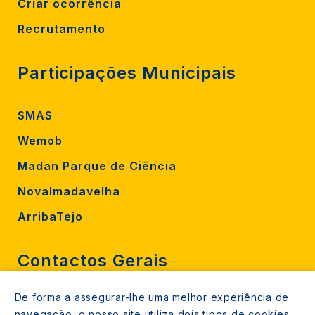
Criar ocorrência
Recrutamento
Participações Municipais
SMAS
Wemob
Madan Parque de Ciência
Novalmadavelha
ArribaTejo
Contactos Gerais
De forma a assegurar-lhe uma melhor experiência de
212 724 000
navegação, o nosso site utiliza dois tipos de cookies.