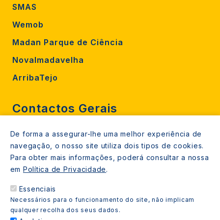
SMAS
Wemob
Madan Parque de Ciência
Novalmadavelha
ArribaTejo
Contactos Gerais
De forma a assegurar-lhe uma melhor experiência de
212 724 000
navegação, o nosso site utiliza dois tipos de cookies.
800206770 (gratuito rede fixa)
Para obter mais informações, poderá consultar a nossa
em
Política de Privacidade
.
Contacte-nos
Essenciais
Espaços de atendimento
Necessários para o funcionamento do site, não implicam
Livro Amarelo
qualquer recolha dos seus dados.