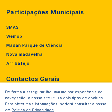
Participações Municipais
SMAS
Wemob
Madan Parque de Ciência
Novalmadavelha
ArribaTejo
Contactos Gerais
De forma a assegurar-lhe uma melhor experiência de
212 724 000
navegação, o nosso site utiliza dois tipos de cookies.
800206770 (gratuito rede fixa)
Para obter mais informações, poderá consultar a nossa
em
Política de Privacidade
.