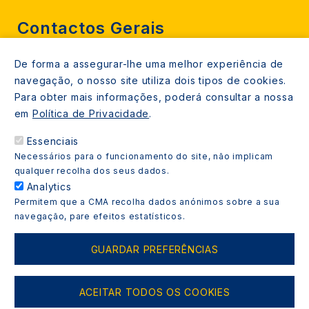
Contactos Gerais
De forma a assegurar-lhe uma melhor experiência de
212 724 000
navegação, o nosso site utiliza dois tipos de cookies.
800206770 (gratuito rede fixa)
Para obter mais informações, poderá consultar a nossa
em
Política de Privacidade
.
Contacte-nos
Essenciais
Espaços de atendimento
Necessários para o funcionamento do site, não implicam
Livro Amarelo
qualquer recolha dos seus dados.
Analytics
Permitem que a CMA recolha dados anónimos sobre a sua
navegação, pare efeitos estatísticos.
Copyright © 2021 Almada Informa. Todos os direitos
GUARDAR PREFERÊNCIAS
reservados.
ACEITAR TODOS OS COOKIES