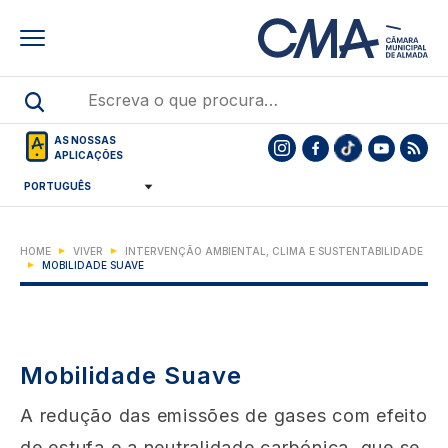
Skip
to
main
content
AS NOSSAS
APLICAÇÕES
HOME
VIVER
INTERVENÇÃO AMBIENTAL, CLIMA E SUSTENTABILIDADE
MOBILIDADE SUAVE
Mobilidade Suave
A redução das emissões de gases com efeito
de estufa e a neutralidade carbónica, que se