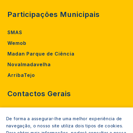
Participações Municipais
SMAS
Wemob
Madan Parque de Ciência
Novalmadavelha
ArribaTejo
Contactos Gerais
212 724 000
De forma a assegurar-lhe uma melhor experiência de
800206770 (gratuito rede fixa)
navegação, o nosso site utiliza dois tipos de cookies.
Para obter mais informações, poderá consultar a nossa