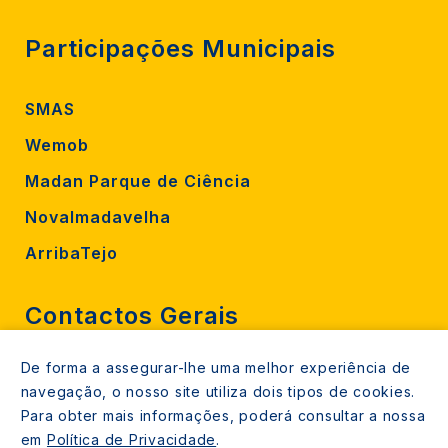
Participações Municipais
SMAS
Wemob
Madan Parque de Ciência
Novalmadavelha
ArribaTejo
Contactos Gerais
De forma a assegurar-lhe uma melhor experiência de
212 724 000
navegação, o nosso site utiliza dois tipos de cookies.
800206770 (gratuito rede fixa)
Para obter mais informações, poderá consultar a nossa
em
Política de Privacidade
.